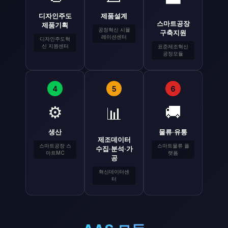
디자인주도
제품설계
스마트공장
제품기획
공정혁신 시뮬
구축지원
레이션센터
디자인주도혁
신 지원센터
표준제조혁신
공정모듈
4
5
6
⚙️
🚚
📊
생산
물류·유통
제조데이터
스마트공장 스
스마트물류 플
수집·분석·가
마트MC
랫폼
공
혁신데이터센
터