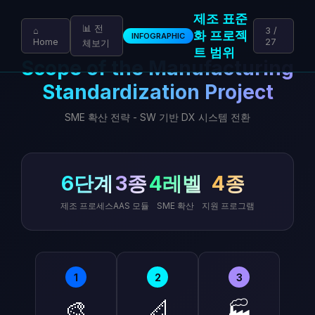
제조 표준
📊 전
⌂
3 /
화 프로젝
INFOGRAPHIC
Home
27
체보기
트 범위
Scope of the Manufacturing
Standardization Project
SME 확산 전략 - SW 기반 DX 시스템 전환
6단계
3종
4레벨
4종
제조 프로세스
AAS 모듈
SME 확산
지원 프로그램
1
2
3
🎨
📐
🏭