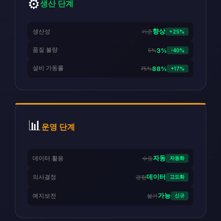
⚙️
생산 단계
향상
생산성
기준
+25%
품질 불량
3%
5%
-40%
설비 가동률
88%
75%
+17%
📊
운영 단계
자동
데이터 활용
수동
자동화
데이터
의사결정
경험
고도화
가능
예지보전
불가
신규