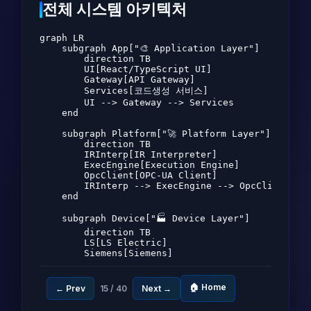
전체 시스템 아키텍처
graph LR

    subgraph App["🎨 Application Layer"]

        direction TB

        UI[React/TypeScript UI]

        Gateway[API Gateway]

        Services[코드생성 서비스]

        UI --> Gateway --> Services

    end

    subgraph Platform["🚀 Platform Layer"]

        direction TB

        IRInterp[IR Interpreter]

        ExecEngine[Execution Engine]

        OpcClient[OPC-UA Client]

        IRInterp --> ExecEngine --> OpcClient

    end

    subgraph Device["🏭 Device Layer"]

        direction TB

        LS[LS Electric]

        Siemens[Siemens]

        AB[Allen-Bradley]

        Mitsubishi[Mitsubishi]

    end

🏠 Home
← Prev
15 / 40
Next →
    Services --> IRInterp
