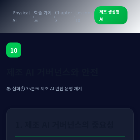
제조 생성형
Physical
학습 가이
Chapter
Lesson
›
›
›
AI
AI
드
3
10
10
제조 AI 거버넌스와 안전
📚 심화
⏱️ 35분
🎯 제조 AI 안전 운영 체계
1. 제조 AI 거버넌스의 중요성