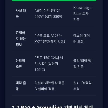
Knowledge
사실 왜
"모터 정격 전압은
Base 교차
곡
220V" (실제 380V)
검증
존재하
"부품 코드 A1234-
마스터 데이
지 않는
XYZ" (존재하지 않음)
터 조회
정보
"온도 150°C에서 냉
논리적
물리/화학 법
각 시작" (녹는점
오류
칙 검증
120°C)
맥락 혼
A 설비 매뉴얼 내용을
설비 ID/맥락
동
B 설비에 적용
추적
2.2 RAG + Grounding 기반 방지 체계