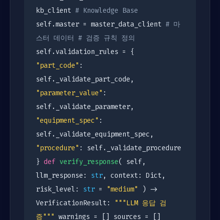
kb_client
# Knowledge Base
self.master = master_data_client
# 마
스터 데이터
# 검증 규칙 정의
self.validation_rules = {
"part_code"
:
self._validate_part_code,
"parameter_value"
:
self._validate_parameter,
"equipment_spec"
:
self._validate_equipment_spec,
"procedure"
: self._validate_procedure
}
def
verify_response
( self,
llm_response:
str
, context: Dict,
risk_level:
str
=
"medium"
) ->
VerificationResult:
"""LLM 응답 검
증"""
warnings = [] sources = []