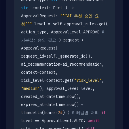
str
, context: Dict ) ->
ApprovalRequest:
"""AI 추천 승인 요
청"""
level = self.approval_rules.get(
action_type, ApprovalLevel.APPROVE
#
기본값: 승인 필요
) request =
ApprovalRequest(
request_id=self._generate_id(),
ai_recommendation=ai_recommendation,
context=context,
risk_level=context.get(
"risk_level"
,
"medium"
), approval_level=level,
created_at=datetime.now(),
expires_at=datetime.now() +
timedelta(hours=
24
) )
# 레벨별 처리
if
level == ApprovalLevel.AUTO:
await
self._auto_approve(request)
elif