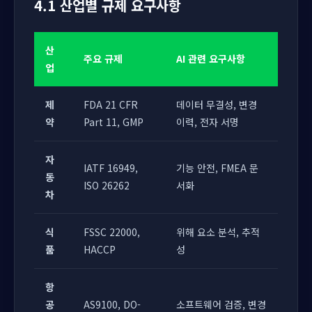
4.1 산업별 규제 요구사항
산
주요 규제
AI 관련 요구사항
업
제
FDA 21 CFR
데이터 무결성, 변경
약
Part 11, GMP
이력, 전자 서명
자
IATF 16949,
기능 안전, FMEA 문
동
ISO 26262
서화
차
식
FSSC 22000,
위해 요소 분석, 추적
품
HACCP
성
항
공
AS9100, DO-
소프트웨어 검증, 변경