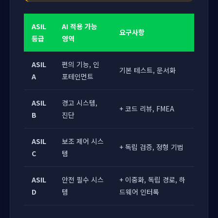
ASIL
AI 적용 가능
요구사항
등급
영역
ASIL
편의 기능, 인
기본 테스트, 문서화
A
포테인먼트
ASIL
경고 시스템,
+ 코드 리뷰, FMEA
B
진단
ASIL
보조 제어 시스
+ 독립 검증, 정형 기법
C
템
ASIL
안전 필수 시스
+ 이중화, 독립 경로, 하
D
템
드웨어 인터록