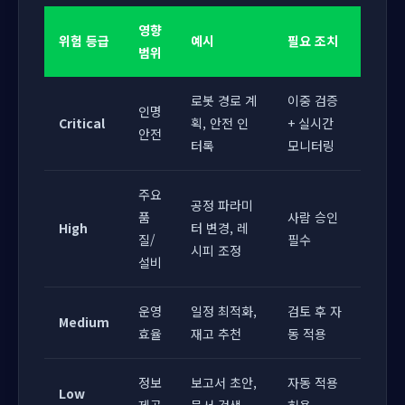
영향
위험 등급
예시
필요 조치
범위
로봇 경로 계
이중 검증
인명
Critical
획, 안전 인
+ 실시간
안전
터록
모니터링
주요
공정 파라미
품
사람 승인
High
터 변경, 레
질/
필수
시피 조정
설비
운영
일정 최적화,
검토 후 자
Medium
효율
재고 추천
동 적용
정보
보고서 초안,
자동 적용
Low