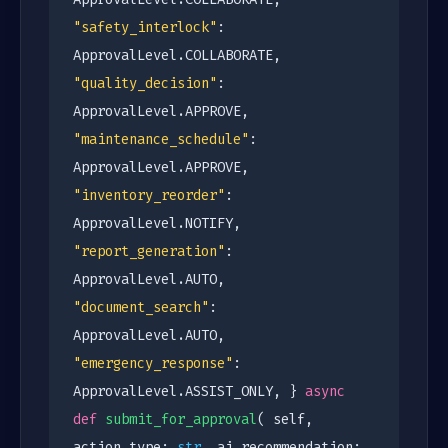
"safety_interlock"
:
ApprovalLevel.COLLABORATE,
"quality_decision"
:
ApprovalLevel.APPROVE,
"maintenance_schedule"
:
ApprovalLevel.APPROVE,
"inventory_reorder"
:
ApprovalLevel.NOTIFY,
"report_generation"
:
ApprovalLevel.AUTO,
"document_search"
:
ApprovalLevel.AUTO,
"emergency_response"
:
ApprovalLevel.ASSIST_ONLY, }
async
def
submit_for_approval
( self,
action_type:
str
, ai_recommendation: