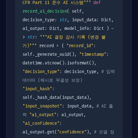
CFR Part 11 준수 AI 시스템"""
def
record_ai_decision
( self,
decision_type:
str
, input_data: Dict,
ai_output: Dict, model_info: Dict ) -
>
str
:
"""AI 결정 감사 기록 (변경 불
가)"""
record = {
"record_id"
:
self._generate_uuid(),
"timestamp"
:
datetime.utcnow().isoformat(),
"decision_type"
: decision_type,
# 입력
데이터 (해시로 무결성 보장)
"input_hash"
:
self._hash_data(input_data),
"input_snapshot"
: input_data,
# AI 출
력
"ai_output"
: ai_output,
"ai_confidence"
:
ai_output.get(
"confidence"
),
# 모델 정