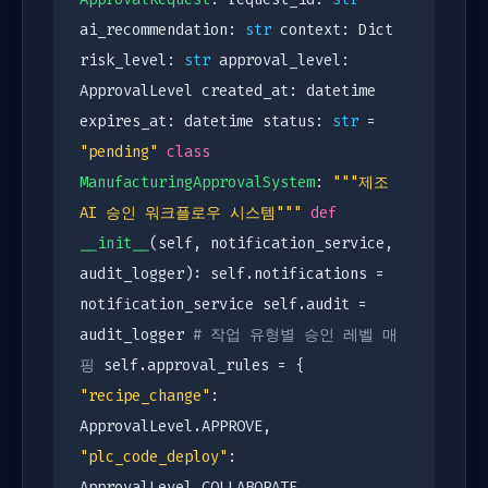
ai_recommendation:
str
context: Dict
risk_level:
str
approval_level:
ApprovalLevel created_at: datetime
expires_at: datetime status:
str
=
"pending"
class
ManufacturingApprovalSystem
:
"""제조
AI 승인 워크플로우 시스템"""
def
__init__
(self, notification_service,
audit_logger): self.notifications =
notification_service self.audit =
audit_logger
# 작업 유형별 승인 레벨 매
핑
self.approval_rules = {
"recipe_change"
:
ApprovalLevel.APPROVE,
"plc_code_deploy"
:
ApprovalLevel.COLLABORATE,