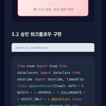
없음)
예: 사고 대응, 비상 설비 제어
3.2 승인 워크플로우 구현
approval_workflow.py
from
enum
import
Enum
from
dataclasses
import
dataclass
from
datetime
import
datetime, timedelta
class
ApprovalLevel
(Enum): AUTO =
0
NOTIFY =
1
APPROVE =
2
COLLABORATE =
3
ASSIST_ONLY =
4
@dataclass
class
ApprovalRequest
: request_id:
str