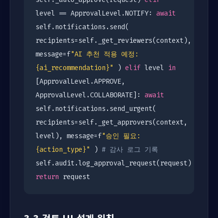
level == ApprovalLevel.NOTIFY:
await
self.notifications.send(
recipients=self._get_reviewers(context),
message=f
"AI 추천 적용 예정:
{ai_recommendation}"
)
elif
level
in
[ApprovalLevel.APPROVE,
ApprovalLevel.COLLABORATE]:
await
self.notifications.send_urgent(
recipients=self._get_approvers(context,
level), message=f
"승인 필요:
{action_type}"
)
# 감사 로그 기록
self.audit.log_approval_request(request)
return
request