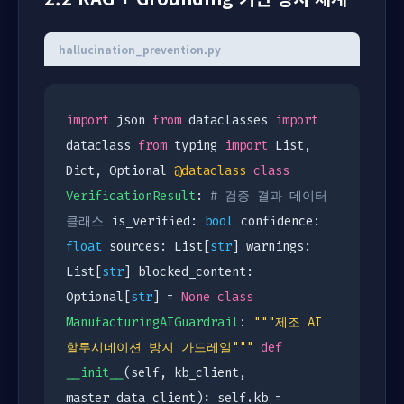
hallucination_prevention.py
import
json
from
dataclasses
import
dataclass
from
typing
import
List,
Dict, Optional
@dataclass
class
VerificationResult
:
# 검증 결과 데이터
클래스
is_verified:
bool
confidence:
float
sources: List[
str
] warnings:
List[
str
] blocked_content:
Optional[
str
] =
None
class
ManufacturingAIGuardrail
:
"""제조 AI
할루시네이션 방지 가드레일"""
def
__init__
(self, kb_client,
master_data_client): self.kb =