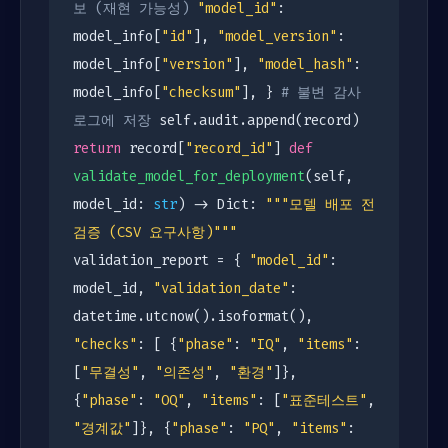
보 (재현 가능성)
"model_id"
:
model_info[
"id"
],
"model_version"
:
model_info[
"version"
],
"model_hash"
:
model_info[
"checksum"
], }
# 불변 감사
로그에 저장
self.audit.append(record)
return
record[
"record_id"
]
def
validate_model_for_deployment
(self,
model_id:
str
) -> Dict:
"""모델 배포 전
검증 (CSV 요구사항)"""
validation_report = {
"model_id"
:
model_id,
"validation_date"
:
datetime.utcnow().isoformat(),
"checks"
: [ {
"phase"
:
"IQ"
,
"items"
:
[
"무결성"
,
"의존성"
,
"환경"
]},
{
"phase"
:
"OQ"
,
"items"
: [
"표준테스트"
,
"경계값"
]}, {
"phase"
:
"PQ"
,
"items"
: