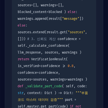
sources=[], warnings=[],
blocked_content=blocked )
else
:
warnings.append(result[
"message"
])
else
:
sources.extend(result.get(
"sources"
,
[]))
# 3. 신뢰도 계산
confidence =
self._calculate_confidence(
llm_response, sources, warnings )
return
VerificationResult(
is_verified=confidence >=
0.8
,
confidence=confidence,
sources=sources, warnings=warnings )
def
_validate_part_code
( self, code:
str
, context: Dict ) -> Dict:
"""부품
코드 마스터 데이터 검증"""
part =
self.master.get_part(code)
if
not