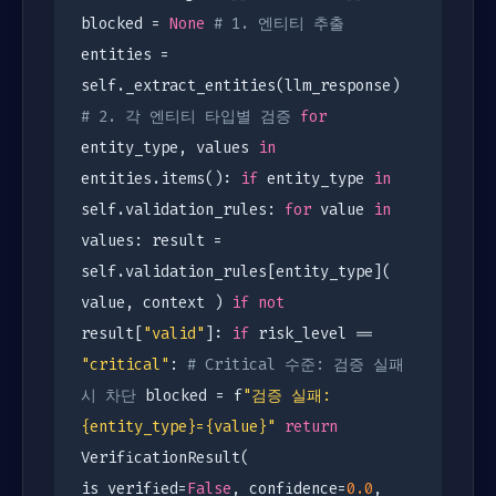
blocked =
None
# 1. 엔티티 추출
entities =
self._extract_entities(llm_response)
# 2. 각 엔티티 타입별 검증
for
entity_type, values
in
entities.items():
if
entity_type
in
self.validation_rules:
for
value
in
values: result =
self.validation_rules[entity_type](
value, context )
if
not
result[
"valid"
]:
if
risk_level ==
"critical"
:
# Critical 수준: 검증 실패
시 차단
blocked = f
"검증 실패:
{entity_type}={value}"
return
VerificationResult(
is_verified=
False
, confidence=
0.0
,