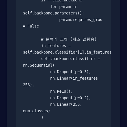
        if freeze_backbone:

            for param in 
self.backbone.parameters():

                param.requires_grad 
= False

        # 분류기 교체 (제조 결함용)

        in_features = 
self.backbone.classifier[1].in_features

        self.backbone.classifier = 
nn.Sequential(

            nn.Dropout(p=0.3),

            nn.Linear(in_features, 
256),

            nn.ReLU(),

            nn.Dropout(p=0.2),

            nn.Linear(256, 
num_classes)

        )
