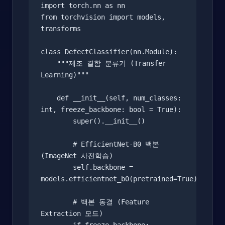
import torch.nn as nn

from torchvision import models, 
transforms

class DefectClassifier(nn.Module):

    """제조 결함 분류기 (Transfer 
Learning)"""

    def __init__(self, num_classes: 
int, freeze_backbone: bool = True):

        super().__init__()

        # EfficientNet-B0 백본 
(ImageNet 사전학습)

        self.backbone = 
models.efficientnet_b0(pretrained=True)

        # 백본 동결 (Feature 
Extraction 모드)
