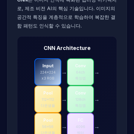
로, 제조 비전 AI의 핵심 기술입니다. 이미지의
공간적 특징을 계층적으로 학습하여 복잡한 결
함 패턴도 인식할 수 있습니다.
CNN Architecture
Input
Conv
→
→
224x224
64ch
x3 RGB
특징맵
Pool
Conv
→
→
112x112
128ch
다운샘플
특징맵
Pool
FC
→
→
56x56
4096
다운샘플
벡터