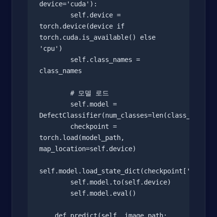
device='cuda'):

        self.device = 
torch.device(device if 
torch.cuda.is_available() else 
'cpu')

        self.class_names = 
class_names

        # 모델 로드

        self.model = 
DefectClassifier(num_classes=len(class_names))
        checkpoint = 
torch.load(model_path, 
map_location=self.device)

self.model.load_state_dict(checkpoint['model_s
        self.model.to(self.device)

        self.model.eval()

    def predict(self, image_path: 