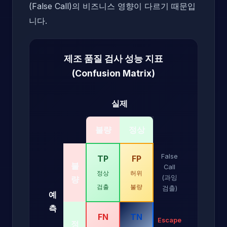
(False Call)의 비즈니스 영향이 다르기 때문입
니다.
제조 품질 검사 성능 지표
(Confusion Matrix)
실제
불량
정상
False
TP
FP
불
Call
정상
허위
(과잉
량
검출
불량
검출)
예
측
FN
TN
Escape
정