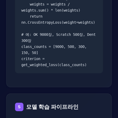
    weights = weights / 
weights.sum() * len(weights)

    return 
nn.CrossEntropyLoss(weight=weights)

# 예: OK 9000장, Scratch 500장, Dent 
300장

class_counts = [9000, 500, 300, 
150, 50]

criterion = 
get_weighted_loss(class_counts)
모델 학습 파이프라인
5