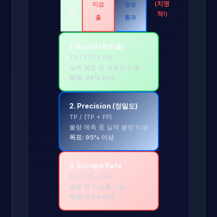
(치명
미검
정상
상
적!)
출
통과
1. Recall (재현율)
TP / (TP + FN)
실제 불량 중 검출한 비율
목표: 99% 이상
2. Precision (정밀도)
TP / (TP + FP)
불량 예측 중 실제 불량 비율
목표: 95% 이상
3. Escape Rate
FN / (TP + FN)
불량 중 미검출 비율
목표: 0.1% 이하