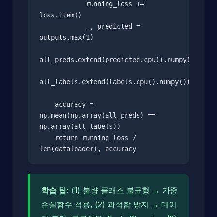
            running_loss += 
loss.item()

            _, predicted = 
outputs.max(1)

all_preds.extend(predicted.cpu().numpy())

all_labels.extend(labels.cpu().numpy())

    accuracy = 
np.mean(np.array(all_preds) == 
np.array(all_labels))

    return running_loss / 
len(dataloader), accuracy
학습 팁:
(1) 불량 클래스 불균형 → 가중
손실함수 적용, (2) 과적합 방지 → 데이