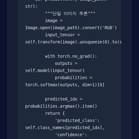
str):

        """단일 이미지 추론"""

        image = 
Image.open(image_path).convert('RGB')

        input_tensor = 
self.transform(image).unsqueeze(0).to(self.dev
        with torch.no_grad():

            outputs = 
self.model(input_tensor)

            probabilities = 
torch.softmax(outputs, dim=1)[0]

        predicted_idx = 
probabilities.argmax().item()

        return {

            'predicted_class': 
self.class_names[predicted_idx],

            'confidence': 