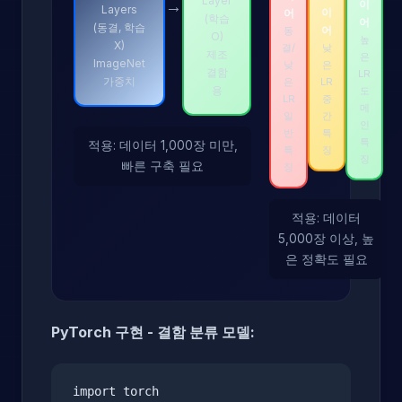
Layer
→
이
Layers
이
어
(학습
어
(동결, 학습
어
동
O)
높
X)
결/
낮
제조
은
ImageNet
낮
은
결함
LR
가중치
은
LR
용
도
LR
중
메
일
간
인
반
특
특
적용: 데이터 1,000장 미만,
특
징
징
빠른 구축 필요
징
적용: 데이터
5,000장 이상, 높
은 정확도 필요
PyTorch 구현 - 결함 분류 모델:
import torch
