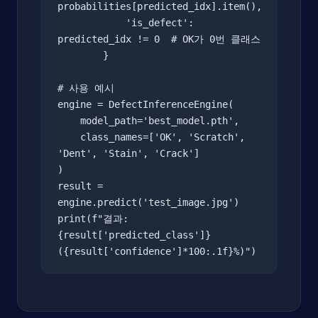
probabilities[predicted_idx].item(),

            'is_defect': 
predicted_idx != 0  # OK가 0번 클래스

        }

# 사용 예시

engine = DefectInferenceEngine(

    model_path='best_model.pth',

    class_names=['OK', 'Scratch', 
'Dent', 'Stain', 'Crack']

)

result = 
engine.predict('test_image.jpg')

print(f"결과: 
{result['predicted_class']} 
({result['confidence']*100:.1f}%)")