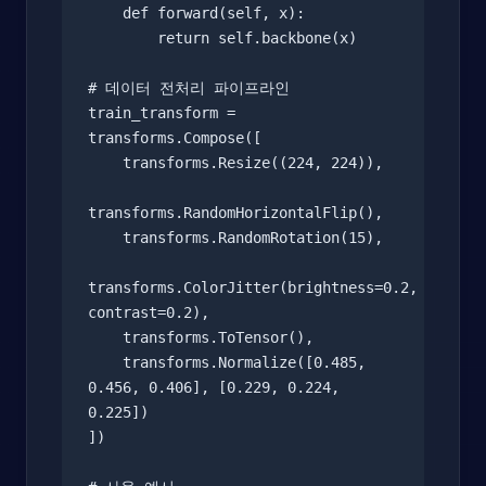
    def forward(self, x):

        return self.backbone(x)

# 데이터 전처리 파이프라인

train_transform = 
transforms.Compose([

    transforms.Resize((224, 224)),

transforms.RandomHorizontalFlip(),

    transforms.RandomRotation(15),

transforms.ColorJitter(brightness=0.2, 
contrast=0.2),

    transforms.ToTensor(),

    transforms.Normalize([0.485, 
0.456, 0.406], [0.229, 0.224, 
0.225])

])
