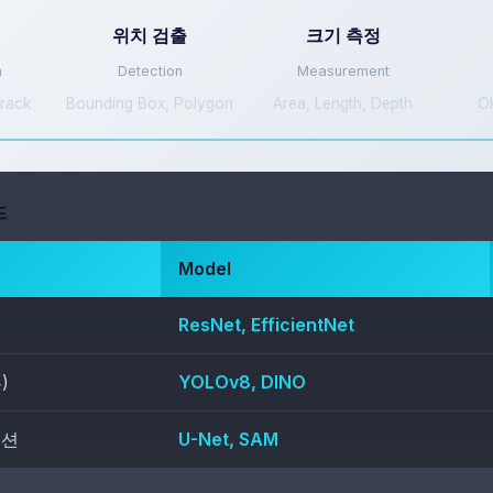
위치 검출
크기 측정
n
Detection
Measurement
Crack
Bounding Box, Polygon
Area, Length, Depth
O
드
Model
ResNet, EfficientNet
)
YOLOv8, DINO
이션
U-Net, SAM