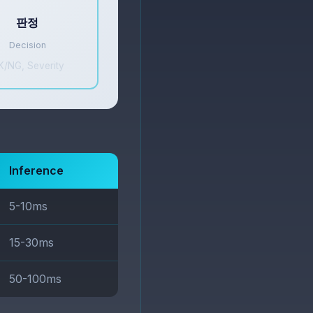
판정
Decision
K/NG, Severity
Inference
5-10ms
15-30ms
50-100ms