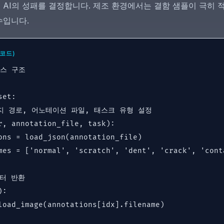
AI의 성패를 결정합니다. 제조 환경에서는 결함 샘플이 극히 적
수입니다.
코드)
스 구조

et:

미지 경로, 어노테이션 파일, 태스크 유형 설정

r, annotation_file, task):

ons = load_json(annotation_file)

mes = ['normal', 'scratch', 'dent', 'crack', 'conta
터 반환

:

load_image(annotations[idx].filename)
