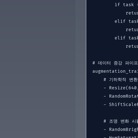
        if task 
            ret
        elif tas
            ret
        elif tas
            ret
# 데이터 증강 파이프
augmentation_trai
    # 기하학적 변환
    - Resize(640,
    - RandomRotat
    - ShiftScale
    # 조명 변화 시
    - RandomBrig
    - HueSatura