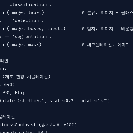
== 'classification':

urn (image, label)              # 분류: 이미지 + 클래스
k == 'detection':

urn (image, boxes, labels)      # 탐지: 이미지 + 바운
k == 'segmentation':

urn (image, mask)               # 세그멘테이션: 이미지 
라인

n:

 (제조 환경 시뮬레이션)

 640)

e90, Flip

Rotate (shift=0.1, scale=0.2, rotate=15도)

뮬레이션

htnessContrast (밝기/대비 ±20%)

tionValue (색상 변화)
