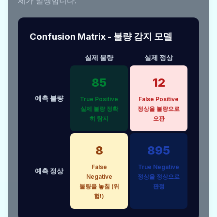
제가 발생합니다.
Confusion Matrix - 불량 감지 모델
실제 불량
실제 정상
85
12
예측 불량
True Positive
False Positive
실제 불량 정확
정상을 불량으로
히 탐지
오판
8
895
False
True Negative
예측 정상
Negative
정상을 정상으로
불량을 놓침 (위
판정
험!)