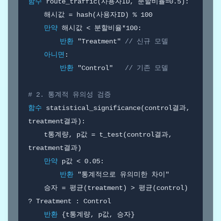
함수
 route_traffic(사용자ID, 분할비율=0.5):

    해시값 = hash(사용자ID) % 100

만약
 해시값 < 분할비율*100:

반환
 "Treatment" 
// 신규 모델
아니면
:

반환
 "Control"   
// 기존 모델
# 2. 통계적 유의성 검증
함수
 statistical_significance(control결과, 
treatment결과):

    t통계량, p값 = t_test(control결과, 
treatment결과)

만약
 p값 < 0.05:

반환
 "통계적으로 유의미한 차이"

    승자 = 평균(treatment) > 평균(control) 
? Treatment : Control

반환
 {t통계량, p값, 승자}
