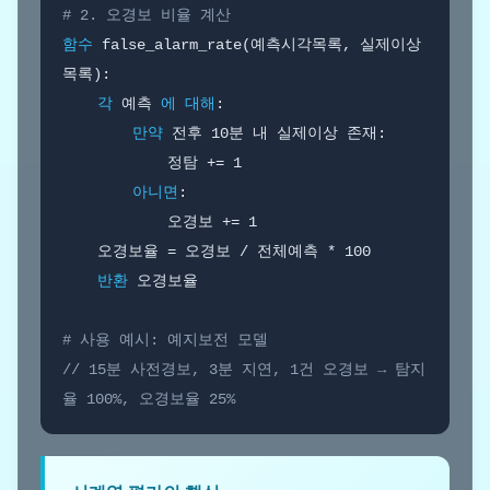
# 2. 오경보 비율 계산
함수
 false_alarm_rate(예측시각목록, 실제이상
목록):

각
 예측 
에 대해
:

만약
 전후 10분 내 실제이상 존재:

            정탐 += 1

아니면
:

            오경보 += 1

    오경보율 = 오경보 / 전체예측 * 100

반환
 오경보율

# 사용 예시: 예지보전 모델
// 15분 사전경보, 3분 지연, 1건 오경보 → 탐지
율 100%, 오경보율 25%