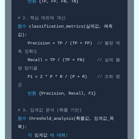
반환
 {TP, FP, FN, TN}

# 2. 핵심 메트릭 계산
함수
 classification_metrics(실제값, 예측
값):

    Precision = TP / (TP + FP)  
// 불량 예
측 정확도
    Recall = TP / (TP + FN)     
// 실제 불
량 탐지율
    F1 = 2 * P * R / (P + R)    
// 조화 평
균
반환
 {Precision, Recall, F1}

# 3. 임계값 분석 (확률 기반)
함수
 threshold_analysis(확률값, 임계값_목
록):

각
 임계값 
에 대해
:
