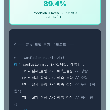
89.4%
Precision과 Recall의 조화평균
2×P×R/(P+R)
# === 분류 모델 평가 수도코드 ===
# 1. Confusion Matrix 계산
함수
 confusion_matrix(실제값, 예측값):

    TP = 실제_불량 AND 예측_불량 
// 정탐
    FP = 실제_정상 AND 예측_불량 
// 오탐
    FN = 실제_불량 AND 예측_정상 
// 누락 (위
험!)
    TN = 실제_정상 AND 예측_정상 
// 정상 판
정