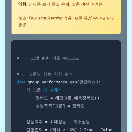
영향:
신제품 초기 품질 문제, 맞춤 생산 어려움
해결: Few-shot learning 적용, 제품 특성 메타데이터
활용
# === 모델 편향 검출 수도코드 ===
# 1. 그룹별 성능 격차 분석
함수
 group_performance_gap(민감속성):

각
 그룹 
에 대해
:

        정확도 = 해당그룹_예측정확도()

        성능목록[그룹] = 정확도

    성능격차 = 최대성능 - 최소성능

    편향존재 = (격차 > 10%) ? True : False
