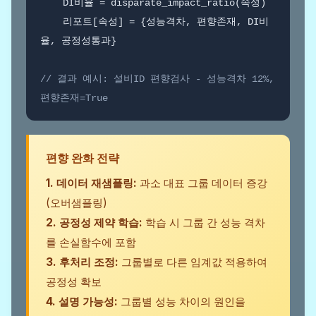
    DI비율 = disparate_impact_ratio(속성)

    리포트[속성] = {성능격차, 편향존재, DI비
율, 공정성통과}

// 결과 예시: 설비ID 편향검사 - 성능격차 12%, 
편향존재=True
편향 완화 전략
1. 데이터 재샘플링:
과소 대표 그룹 데이터 증강
(오버샘플링)
2. 공정성 제약 학습:
학습 시 그룹 간 성능 격차
를 손실함수에 포함
3. 후처리 조정:
그룹별로 다른 임계값 적용하여
공정성 확보
4. 설명 가능성:
그룹별 성능 차이의 원인을