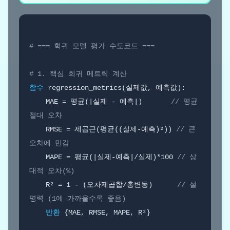
# === 회귀 모델 평가 수도코드 ===
# 1. 핵심 회귀 메트릭 계산
함수
 regression_metrics(실제값, 예측값):

    MAE = 평균(|실제 - 예측|)       
// 평균 
절대 오차
    RMSE = 제곱근(평균((실제-예측)²)) 
// 큰 
오차에 민감
    MAPE = 평균(|실제-예측|/실제)*100 
// 상
대적 오차(%)
    R² = 1 - (오차제곱합/총변동)      
// 설
명력 (1에 가까울수록 좋음)
반환
 {MAE, RMSE, MAPE, R²}
