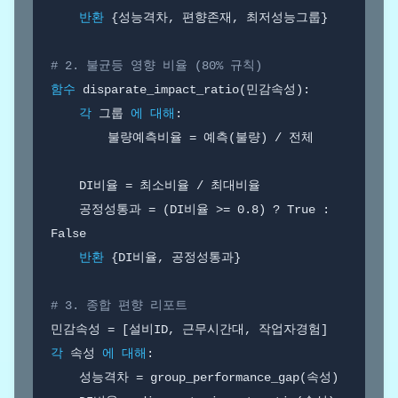
반환
 {성능격차, 편향존재, 최저성능그룹}

# 2. 불균등 영향 비율 (80% 규칙)
함수
 disparate_impact_ratio(민감속성):

각
 그룹 
에 대해
:

        불량예측비율 = 예측(불량) / 전체

    DI비율 = 최소비율 / 최대비율

    공정성통과 = (DI비율 >= 0.8) ? True : 
False

반환
 {DI비율, 공정성통과}

# 3. 종합 편향 리포트
각
 속성 
에 대해
:

    성능격차 = group_performance_gap(속성)
