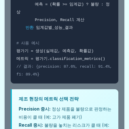
        예측 = (확률 >= 임계값) ? 불량 : 정
상

        Precision, Recall 계산

반환
 임계값별_성능_결과

# 사용 예시
평가기 = 생성(실제값, 예측값, 확률값)

// 결과: {precision: 87.6%, recall: 91.4%, 
f1: 89.4%}
제조 현장의 메트릭 선택 전략
Precision 중시:
정상 제품을 불량으로 판정하는
비용이 클 때 (예: 고가 제품 폐기)
Recall 중시:
불량을 놓치는 리스크가 클 때 (예: