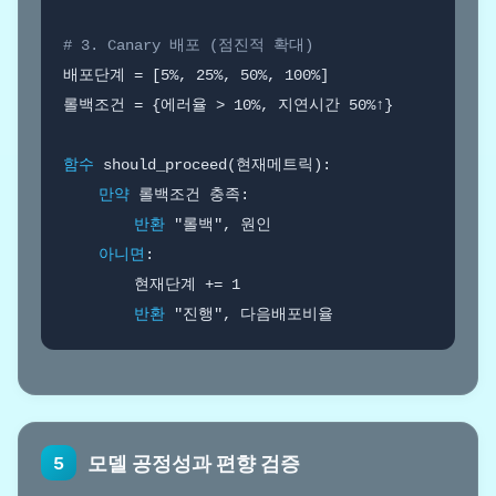
# 3. Canary 배포 (점진적 확대)
배포단계 = [5%, 25%, 50%, 100%]

롤백조건 = {에러율 > 10%, 지연시간 50%↑}

함수
 should_proceed(현재메트릭):

만약
 롤백조건 충족:

반환
 "롤백", 원인

아니면
:

        현재단계 += 1

반환
모델 공정성과 편향 검증
5