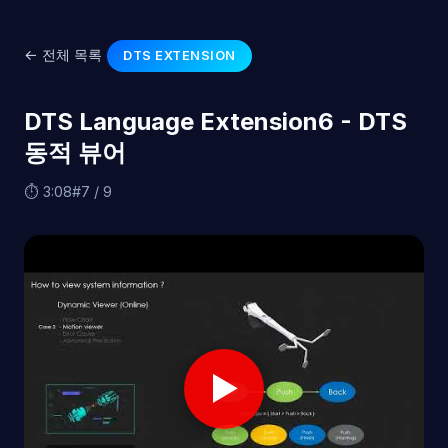
← 전체 목록
DTS EXTENSION
DTS Language Extension6 - DTS
동적 뷰어
⏱ 3:08
#7 / 9
▶