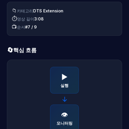
📁
카테고리
DTS Extension
⏱️
영상 길이
3:08
📺
순서
#7 / 9
🔄
핵심 흐름
▶️
실행
→
👁️
모니터링