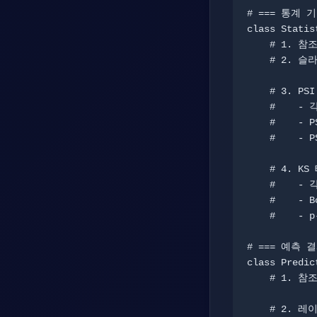
# === 통계 
class Statis
    # 1. 참조 데이터 설정 (학습 시점 분포)

    # 2. 슬라이딩 윈도우로 현재 데이터 관리

    # 3. PSI (Population Stability Index) 탐지

    #    - 각 특징 차원별 버킷 분포 비교

    #    - PSI = Σ (actual - expected) * ln(actual/expected)

    #    - PSI > 0.1 → 드리프트 감지

    # 4. KS 테스트 (Kolmogorov-Smirnov)

    #    - 각 차원별 분포 차이 검정

    #    - Bonferroni 보정 적용

    #    - p-value < 0.01 → 드리프트 감지

# === 예측 
class Predic
    # 1. 참조 분포 설정 (정상 운영 시점)

    # 2. 레이블 드리프트 탐지
