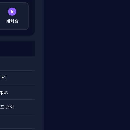
5
재학습
 F1
hput
분포 변화