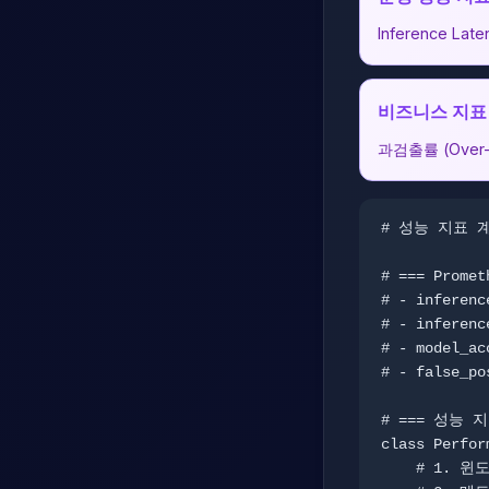
Inference La
비즈니스 지표
과검출률 (Over-
# 성능 지표 
# === Prome
# - inferen
# - inferen
# - model_a
# - false_p
# === 성능 지
class Perfor
    # 1. 윈도우 기반 레코드 관리 (최근 1000개)
