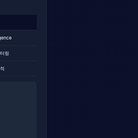
rgence
니터링
추적