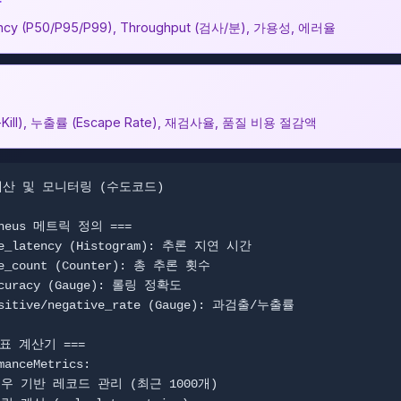
tency (P50/P95/P99), Throughput (검사/분), 가용성, 에러율
Kill), 누출률 (Escape Rate), 재검사율, 품질 비용 절감액
계산 및 모니터링 (수도코드)

theus 메트릭 정의 ===

ce_latency (Histogram): 추론 지연 시간

ce_count (Counter): 총 추론 횟수

ccuracy (Gauge): 롤링 정확도

ositive/negative_rate (Gauge): 과검출/누출률

표 계산기 ===

manceMetrics:
