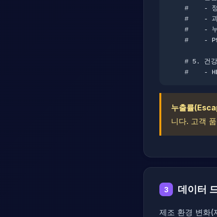
    #    - 정확도 하락 → CRITICAL

    #    - 과검출 증가 → WARNING

    #    - 누출 증가 → CRITICAL (가장 심각)

    #    - P99 지연 증가 → WARNING

    # 5. 건강 상태 판정

    #    
누출률(Escap
니다. 고객 
데이터 
3
제조 환경 변화(