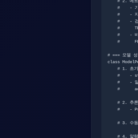
    # 2. 메트릭 계산 (calculate_metrics)

    #    - 기본: 총 추론수, 검증수, 평균 신뢰도

    #    - 지연: 평균, P95, P99 latency

    #    - 검증된 데이터로 Confusion Matrix 계산

    #      TP, TN, FP, FN → accuracy, precision, recall, F1

    #    - 비즈니스 지표

    #      FPR (과검출률), FNR (누출률)

# === 모델 성
class ModelP
    # 1. 초기화

    #    - station_id, model_version

    #    - 알람 임계값 설정

    #      accuracy_min: 95%, FP_max: 5%, FN_max: 1%

    # 2. 추론 결과 기록 (record_inference)

    #    - Prometheus 메트릭 업데이트

    # 3. 수동 검증 결과 업데이트 (샘플링 검증)

    # 4. 알람 체크 (check_alerts)
