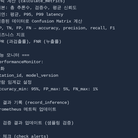
능 모니터 ===

erformanceMonitor:
