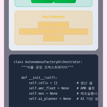
Key Elements
AI Decision Making
Self Diagnosis/Recovery
Flexible Logistics
Digital Twin
class AutonomousFactoryOrchestrator:

    """자율 공장 오케스트레이터"""

    def __init__(self):

        self.cells = {}          # 생산 셀

        self.amr_fleet = None    # AMR 플릿

        self.mes = None          # 제조실행시스템

        self.ai_planner = None   # AI 기반 생산 계