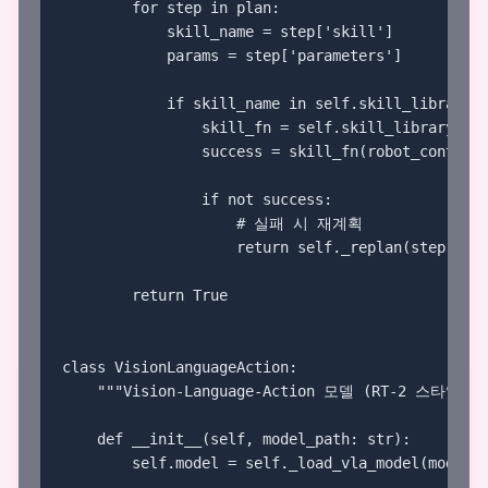
        for step in plan:

            skill_name = step['skill']

            params = step['parameters']

            if skill_name in self.skill_library:

                skill_fn = self.skill_library[ski
                success = skill_fn(robot_controll
                if not success:

                    # 실패 시 재계획

                    return self._replan(step, rob
        return True

class VisionLanguageAction:

    """Vision-Language-Action 모델 (RT-2 스타일)"""
    def __init__(self, model_path: str):

        self.model = self._load_vla_model(model_p