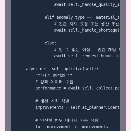
                await self._handle_quality_issue(
            elif anomaly.type == 'material_shorta
                # 긴급 자재 요청 또는 생산 우선순위 
                await self._handle_shortage(anoma
            else:

                # 알 수 없는 이상 - 인간 개입 요청

                await self._request_human_interve
    async def _self_optimize(self):

        """자기 최적화"""

        # 성과 데이터 수집

        performance = await self._collect_perform
        # 개선 기회 식별

        improvements = self.ai_planner.identify_i
        # 안전한 범위 내에서 자동 적용

        for improvement in improvements:
