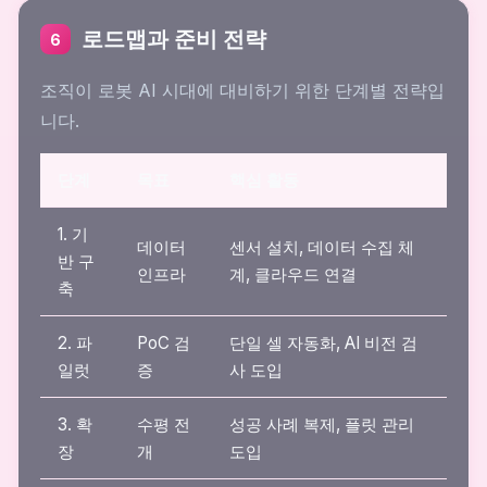
로드맵과 준비 전략
6
조직이 로봇 AI 시대에 대비하기 위한 단계별 전략입
니다.
단계
목표
핵심 활동
1. 기
데이터
센서 설치, 데이터 수집 체
반 구
인프라
계, 클라우드 연결
축
2. 파
PoC 검
단일 셀 자동화, AI 비전 검
일럿
증
사 도입
3. 확
수평 전
성공 사례 복제, 플릿 관리
장
개
도입