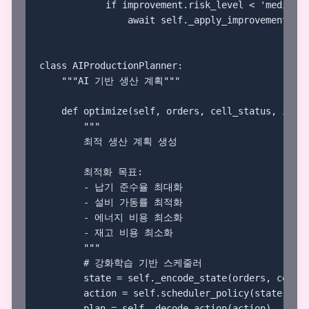
            if improvement.risk_level < 'medium':
                await self._apply_improvement(imp
class AIProductionPlanner:

    """AI 기반 생산 계획"""

    def optimize(self, orders, cell_status, inven
        """

        최적 생산 계획 생성

        최적화 목표:

        - 납기 준수율 최대화

        - 설비 가동률 최적화

        - 에너지 비용 최소화

        - 재고 비용 최소화

        """

        # 강화학습 기반 스케줄러

        state = self._encode_state(orders, cell_s
        action = self.scheduler_policy(state)

        plan = self._decode_action(action)
