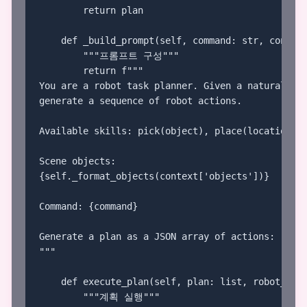
        return plan

    def _build_prompt(self, command: str, context
        """프롬프트 구성"""

        return f"""

You are a robot task planner. Given a natural lan
generate a sequence of robot actions.

Available skills: pick(object), place(location), 
Scene objects:

{self._format_objects(context['objects'])}

Command: {command}

Generate a plan as a JSON array of actions:

"""

    def execute_plan(self, plan: list, robot_cont
        """계획 실행"""
