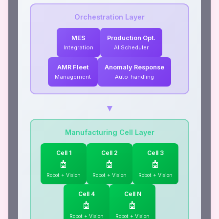
Orchestration Layer
MES
Production Opt.
Integration
AI Scheduler
AMR Fleet
Anomaly Response
Management
Auto-handling
▼
Manufacturing Cell Layer
Cell 1
Cell 2
Cell 3
🤖
🤖
🤖
Robot + Vision
Robot + Vision
Robot + Vision
Cell 4
Cell N
🤖
🤖
Robot + Vision
Robot + Vision