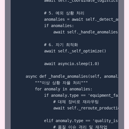
            await self._coordinate_logistics(prod
            # 5. 예외 상황 처리

            anomalies = await self._detect_anomal
            if anomalies:

                await self._handle_anomalies(anom
            # 6. 자기 최적화

            await self._self_optimize()

            await asyncio.sleep(1.0)

    async def _handle_anomalies(self, anomalies: 
        """이상 상황 자율 처리"""

        for anomaly in anomalies:

            if anomaly.type == 'equipment_failure
                # 대체 장비로 재라우팅

                await self._reroute_production(an
            elif anomaly.type == 'quality_issue':
                # 품질 이슈 격리 및 재작업
