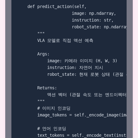
    def predict_action(self,

                      image: np.ndarray,

                      instruction: str,

                      robot_state: np.ndarray) ->
        """

        VLA 모델로 직접 액션 예측

        Args:

            image: 카메라 이미지 (H, W, 3)

            instruction: 자연어 지시

            robot_state: 현재 로봇 상태 (관절 위치 
        Returns:

            액션 벡터 (관절 속도 또는 엔드이펙터 변위)
        """

        # 이미지 인코딩

        image_tokens = self._encode_image(image)

        # 언어 인코딩

        text_tokens = self._encode_text(instructi