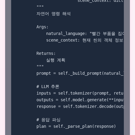
                         scene_context: dict) -> 
        """

        자연어 명령 해석

        Args:

            natural_language: "빨간 부품을 집어
            scene_context: 현재 씬의 객체 정보

        Returns:

            실행 계획

        """

        prompt = self._build_prompt(natural_langu
        # LLM 추론

        inputs = self.tokenizer(prompt, return_te
        outputs = self.model.generate(**inputs, m
        response = self.tokenizer.decode(outputs[
        # 응답 파싱

        plan = self._parse_plan(response)
