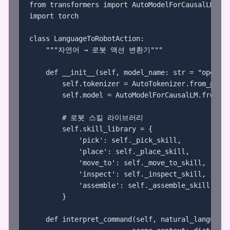
from transformers import AutoModelForCausalLM, Au
import torch

class LanguageToRobotAction:

    """자연어 → 로봇 액션 변환기"""

    def __init__(self, model_name: str = "openai/
        self.tokenizer = AutoTokenizer.from_pretr
        self.model = AutoModelForCausalLM.from_pr
        # 로봇 스킬 라이브러리

        self.skill_library = {

            'pick': self._pick_skill,

            'place': self._place_skill,

            'move_to': self._move_to_skill,

            'inspect': self._inspect_skill,

            'assemble': self._assemble_skill

        }

    def interpret_command(self, natural_language: