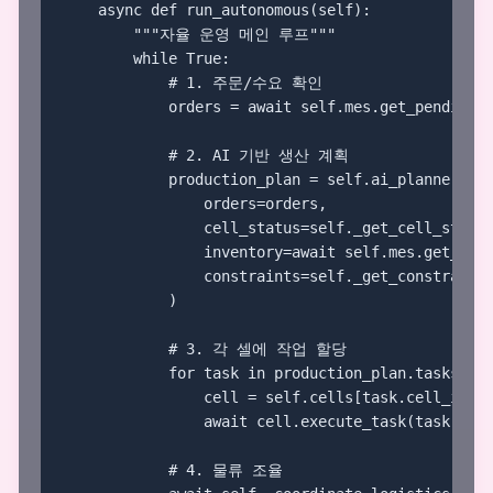
    async def run_autonomous(self):

        """자율 운영 메인 루프"""

        while True:

            # 1. 주문/수요 확인

            orders = await self.mes.get_pending_o
            # 2. AI 기반 생산 계획

            production_plan = self.ai_planner.opt
                orders=orders,

                cell_status=self._get_cell_status
                inventory=await self.mes.get_inve
                constraints=self._get_constraints
            )

            # 3. 각 셀에 작업 할당

            for task in production_plan.tasks:

                cell = self.cells[task.cell_id]

                await cell.execute_task(task)

            # 4. 물류 조율
