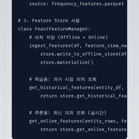
    source: frequency_features.parquet

# 3. Feature Store 사용

class FeastFeatureManager:

    # 피처 저장 (Offline + Online)

    ingest_features(df, feature_view_name):

        store.write_to_offline_store(df)  
        store.materialize()              
    # 학습용: 과거 시점 피처 조회

    get_historical_features(entity_df, featu
        return store.get_historical_features
    # 추론용: 최신 피처 조회 (실시간)

    get_online_features(entity_rows, feature
        return store.get_online_features(en