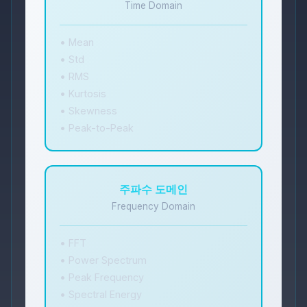
Time Domain
• Mean
• Std
• RMS
• Kurtosis
• Skewness
• Peak-to-Peak
주파수 도메인
Frequency Domain
• FFT
• Power Spectrum
• Peak Frequency
• Spectral Energy