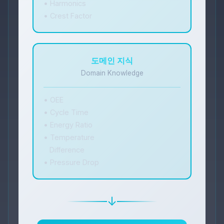
• Harmonics
• Crest Factor
도메인 지식
Domain Knowledge
• OEE
• Cycle Time
• Energy Ratio
• Temperature
Difference
• Pressure Drop
↓