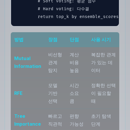
        # Soft voting: 평균 점수

        # Hard voting: 다수결

        return top_k by ensemble_scores
방법
장점
단점
사용 시기
비선형
계산
복잡한 관계
Mutual
관계
비용
가 있는 데
Information
탐지
높음
이터
모델
시간
정확한 선택
RFE
기반
소요
이 필요할
선택
큼
때
Tree
빠르고
편향
초기 탐색
Importance
직관적
가능성
단계