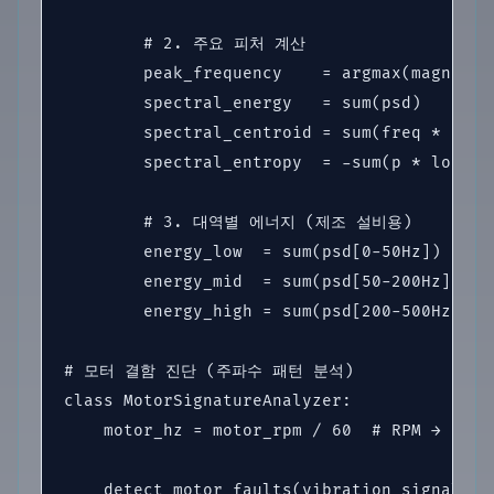
        # 2. 주요 피처 계산

        peak_frequency    = argmax(magnitu
        spectral_energy   = sum(psd)      
        spectral_centroid = sum(freq * psd
        spectral_entropy  = -sum(p * log(p
        # 3. 대역별 에너지 (제조 설비용)

        energy_low  = sum(psd[0-50Hz])    
        energy_mid  = sum(psd[50-200Hz])  
        energy_high = sum(psd[200-500Hz]) 
# 모터 결함 진단 (주파수 패턴 분석)

class MotorSignatureAnalyzer:

    motor_hz = motor_rpm / 60  # RPM → Hz 변
    detect_motor_faults(vibration_signal):
