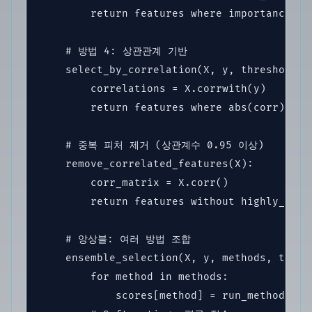
        return features where importance >= 
    # 방법 4: 상관관계 기반

    select_by_correlation(X, y, threshold=0.
        correlations = X.corrwith(y)

        return features where abs(corr) >= t
    # 중복 피처 제거 (상관계수 0.95 이상)

    remove_correlated_features(X):

        corr_matrix = X.corr()

        return features without highly_corre
    # 앙상블: 여러 방법 조합

    ensemble_selection(X, y, methods, top_k)
        for method in methods:

            scores[method] = run_method(X, y