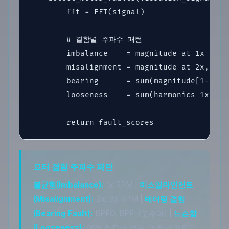
        fft = FFT(signal)

        # 결함별 주파수 패턴

        imbalance    = magnitude at 1x RPM
        misalignment = magnitude at 2x, 3x
        bearing      = sum(magnitude[1-5kH
        looseness    = sum(harmonics 1x~5x
        return fault_scores
모터 결함 주파수 패턴
불균형(Imbalance):
1x RPM |
미스얼라인먼트
(Misalignment):
2x, 3x RPM |
베어링 결함
(Bearing Fault):
BPFO, BPFI (고주파) |
느슨함
(Looseness):
여러 하모닉 성분. 이러한 패턴을