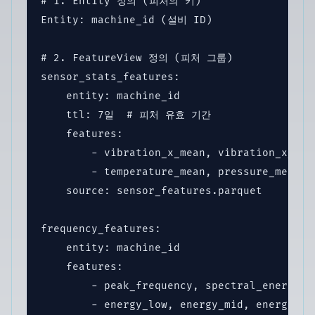
# 1. Entity 정의 (피처의 키)

Entity: machine_id (설비 ID)

# 2. FeatureView 정의 (피처 그룹)

sensor_stats_features:

    entity: machine_id

    ttl: 7일  # 피처 유효 기간

    features:

        - vibration_x_mean, vibration_x_std,
        - temperature_mean, pressure_mean

    source: sensor_features.parquet

frequency_features:

    entity: machine_id

    features:

        - peak_frequency, spectral_energy

        - energy_low, energy_mid, energy_hig