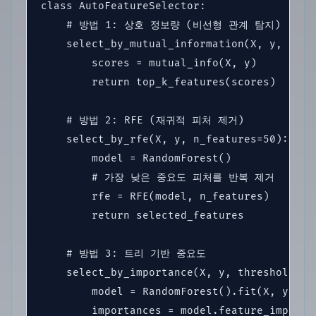
class AutoFeatureSelector:

    # 방법 1: 상호 정보량 (비선형 관계 탐지)

    select_by_mutual_information(X, y, k=50)
        scores = mutual_info(X, y)

        return top_k_features(scores)

    # 방법 2: RFE (재귀적 피처 제거)

    select_by_rfe(X, y, n_features=50):

        model = RandomForest()

        # 가장 낮은 중요도 피처를 반복 제거

        rfe = RFE(model, n_features)

        return selected_features

    # 방법 3: 트리 기반 중요도

    select_by_importance(X, y, threshold=0.0
        model = RandomForest().fit(X, y)

        importances = model.feature_importan