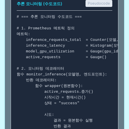
추론 모니터링 (수도코드)
Pseudocode
# === 추론 모니터링 수도코드 ===
# 1. Prometheus 메트릭 정의
메트릭:

    inference_requests_total  = Counter(모델, 
    inference_latency         = Histogram(모델,
    model_gpu_utilization     = Gauge(gpu_id)   
    active_requests           = Gauge()         
# 2. 모니터링 데코레이터
함수
 monitor_inference(모델명, 엔드포인트):

반환
 데코레이터:

함수
 wrapper(원본함수):

            active_requests.증가()

            시작시간 = 현재시간()

            상태 = "success"

시도
:

                결과 = 원본함수 실행

반환
 결과
