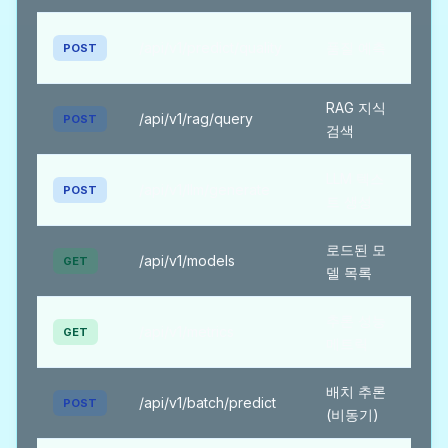
필
/api/v1/predict/quality
품질 예측
POST
수
RAG 지식
필
/api/v1/rag/query
POST
검색
수
LLM 텍스
필
/api/v1/llm/generate
POST
트 생성
수
로드된 모
필
/api/v1/models
GET
델 목록
수
추론 성능
필
/api/v1/metrics
GET
메트릭
수
배치 추론
필
/api/v1/batch/predict
POST
(비동기)
수