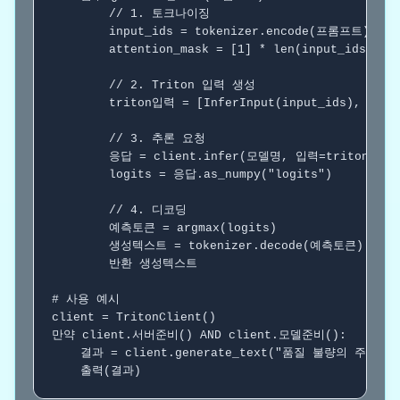
// 1. 토크나이징
        input_ids = tokenizer.encode(프롬프트)

        attention_mask = [1] * len(input_ids)

// 2. Triton 입력 생성
        triton입력 = [InferInput(input_ids), Infer
// 3. 추론 요청
        응답 = client.infer(모델명, 입력=triton입력)

        logits = 응답.as_numpy("logits")

// 4. 디코딩
        예측토큰 = argmax(logits)

        생성텍스트 = tokenizer.decode(예측토큰)

반환
 생성텍스트

# 사용 예시
만약
 client.서버준비() AND client.모델준비():

    결과 = client.generate_text("품질 불량의 주요 원
    출력(결과)