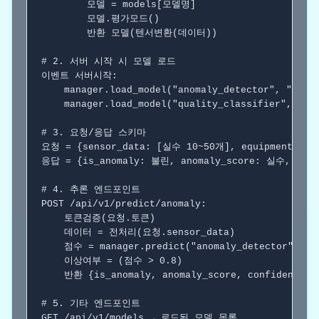
        모델 = models[모델명]

        모델.평가모드()

반환
 모델(텐서변환(데이터))

# 2. 서버 시작 시 모델 로드
이벤트
 서버시작:

    manager.load_model("anomaly_detector", "mod
    manager.load_model("quality_classifier", "m
# 3. 요청/응답 스키마
요청 = {sensor_data: [실수 10~50개], equipment_id:
응답 = {is_anomaly: 불린, anomaly_score: 실수, conf
# 4. 추론 엔드포인트
POST /api/v1/predict/anomaly:

    토큰검증(요청.토큰)

    데이터 = 전처리(요청.sensor_data)

    점수 = manager.predict("anomaly_detector", 데
    이상여부 = (점수 > 0.8)

반환
 {is_anomaly, anomaly_score, confidence, r
# 5. 기타 엔드포인트
GET /api/v1/models → 로드된 모델 목록
