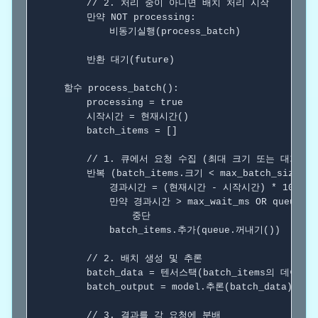
// 2. 처리 중이 아니면 배치 처리 시작
만약
 NOT processing:

            비동기실행(process_batch)

반환
 대기(future)

함수
 process_batch():

        processing = true

        시작시간 = 현재시간()

        batch_items = []

// 1. 큐에서 요청 수집 (최대 크기 또는 대기시
반복
 (batch_items.크기 < max_batch_size):

            경과시간 = (현재시간 - 시작시간) * 1000

만약
 경과시간 > max_wait_ms OR queue.비
중단
            batch_items.추가(queue.꺼내기())

// 2. 배치 생성 및 추론
        batch_data = 텐서스택(batch_items의 데이터들)
        batch_output = model.추론(batch_data)

// 3. 결과를 각 요청에 분배