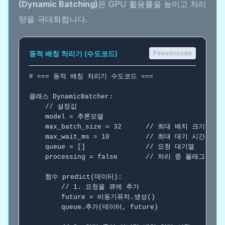
(Dynamic Batching)
은 GPU 활용률을 높이고 처리
량을 극대화합니다.
동적 배칭 처리기 (수도코드)
Pseudocode
# === 동적 배칭 처리기 수도코드 ===
클래스
 DynamicBatcher:

// 설정값
    model = 추론모델

    max_batch_size = 32      
// 최대 배치 크기
    max_wait_ms = 10         
// 최대 대기 시간 (ms)
    queue = []               
// 요청 대기열
    processing = false       
// 처리 중 플래그
함수
 predict(데이터):

// 1. 요청을 큐에 추가
        future = 비동기퓨처.생성()

        queue.추가(데이터, future)
