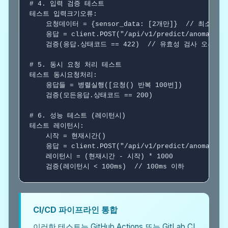
# 4. 입력 검증 테스트
테스트
 입력크기오류:

    요청데이터 = {sensor_data: [2개만]}  
// 최소 10
    응답 = client.POST("/api/v1/predict/anomal
    검증(응답.상태코드 == 422)  
// 유효성 검사 오류
# 5. 동시 요청 처리 테스트
테스트
 동시요청처리:

    응답들 = 병렬실행([요청() 
반복
 100번])

    검증(모든응답.상태코드 == 200)

# 6. 성능 테스트 (레이턴시)
테스트
 레이턴시:

    시작 = 현재시간()

    응답 = client.POST("/api/v1/predict/anomaly"
    레이턴시 = (현재시간 - 시작) * 1000

    검증(레이턴시 < 100ms)  
// 100ms 이하
CI/CD 파이프라인 통합
이러한 테스트는 GitHub Actions 또는 GitLab CI