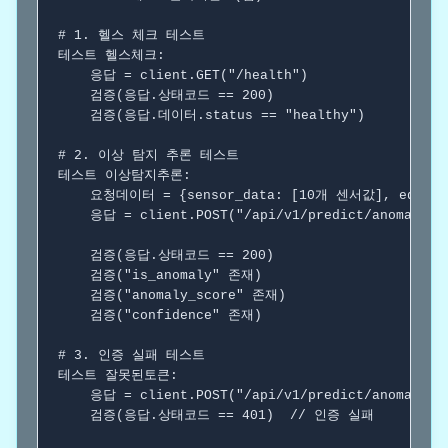
# 1. 헬스 체크 테스트
테스트
 헬스체크:

    응답 = client.GET("/health")

    검증(응답.상태코드 == 200)

    검증(응답.데이터.status == "healthy")

# 2. 이상 탐지 추론 테스트
테스트
 이상탐지추론:

    요청데이터 = {sensor_data: [10개 센서값], equipmen
    응답 = client.POST("/api/v1/predict/anomal
    검증(응답.상태코드 == 200)

    검증("is_anomaly" 존재)

    검증("anomaly_score" 존재)

    검증("confidence" 존재)

# 3. 인증 실패 테스트
테스트
 잘못된토큰:

    응답 = client.POST("/api/v1/predict/anomaly",
    검증(응답.상태코드 == 401)  
// 인증 실패