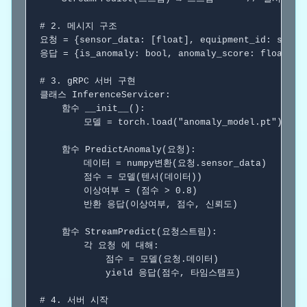
# 2. 메시지 구조
요청 = {sensor_data: [float], equipment_id: string
응답 = {is_anomaly: bool, anomaly_score: float, co
# 3. gRPC 서버 구현
클래스
 InferenceServicer:

함수
 __init__():

        모델 = torch.load("anomaly_model.pt")

함수
 PredictAnomaly(요청):

        데이터 = numpy변환(요청.sensor_data)

        점수 = 모델(텐서(데이터))

        이상여부 = (점수 > 0.8)

반환
 응답(이상여부, 점수, 신뢰도)

함수
 StreamPredict(요청스트림):

각
 요청 
에 대해
:

            점수 = 모델(요청.데이터)

yield
 응답(점수, 타임스탬프)

# 4. 서버 시작