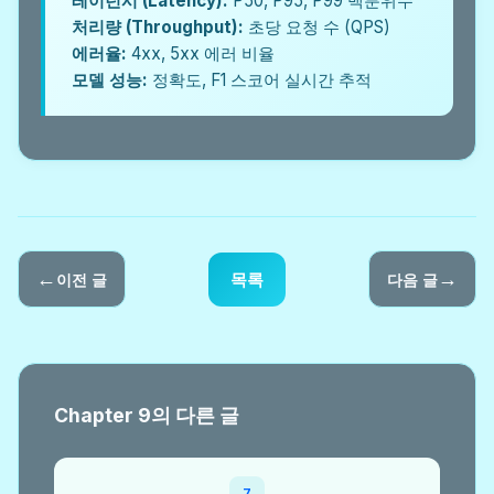
레이턴시 (Latency):
P50, P95, P99 백분위수
처리량 (Throughput):
초당 요청 수 (QPS)
에러율:
4xx, 5xx 에러 비율
모델 성능:
정확도, F1 스코어 실시간 추적
←
→
목록
이전 글
다음 글
Chapter 9의 다른 글
7