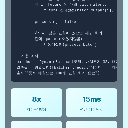
각
 i, future 
에 대해
 batch_items:

            future.결과설정(batch_output[i])

        processing = false

// 4. 남은 요청이 있으면 재귀 처리
만약
 queue.비어있지않음:

            비동기실행(process_batch)

# 사용 예시
batcher = DynamicBatcher(모델, 배치크기=32, 대기시간=1
결과들 = 병렬실행([batcher.predict(데이터) 
각
 데이터 10
출력("동적 배칭으로 100개 요청 처리 완료")
8x
15ms
처리량 향상
평균 레이턴시