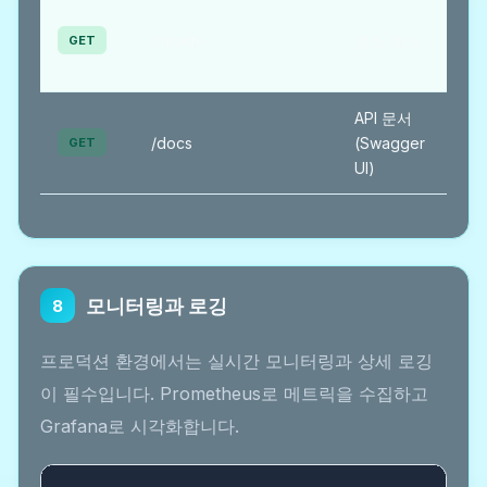
불
/health
헬스 체크
필
GET
요
API 문서
불
/docs
(Swagger
필
GET
UI)
요
모니터링과 로깅
8
프로덕션 환경에서는 실시간 모니터링과 상세 로깅
이 필수입니다. Prometheus로 메트릭을 수집하고
Grafana로 시각화합니다.