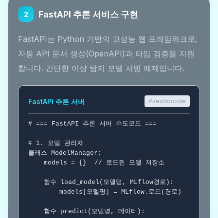
FastAPI 추론 서비스 구현
2
FastAPI는 Python 기반의 고성능 웹 프레임워크로,
자동 API 문서 생성(OpenAPI)과 타입 검증을 지원
합니다. 간단한 이상 탐지 모델 서빙 예제입니다.
FastAPI 추론 서버
Pseudocode
# === FastAPI 추론 서버 수도코드 ===
# 1. 모델 관리자
클래스
 ModelManager:

    models = {}  
// 로드된 모델 저장소
함수
 load_model(모델명, MLflow경로):

        models[모델명] = MLflow.로드(경로)

함수
 predict(모델명, 데이터):
