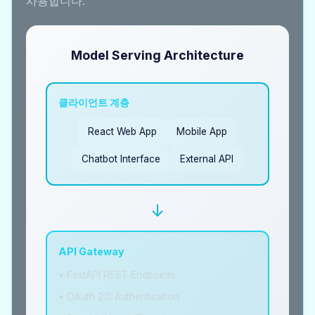
사용합니다.
Model Serving Architecture
클라이언트 계층
React Web App
Mobile App
Chatbot Interface
External API
↓
API Gateway
• FastAPI REST Endpoints
• OAuth 2.0 Authentication