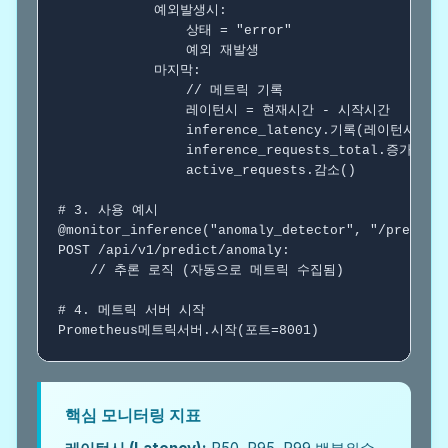
예외발생시
:

                상태 = "error"

                예외 재발생

마지막
:

// 메트릭 기록
                레이턴시 = 현재시간 - 시작시간

                inference_latency.기록(레이턴시)

                inference_requests_total.증가
                active_requests.감소()

# 3. 사용 예시
@monitor_inference("anomaly_detector", "/predict/
POST /api/v1/predict/anomaly:

// 추론 로직 (자동으로 메트릭 수집됨)
# 4. 메트릭 서버 시작
Prometheus메트릭서버.시작(포트=8001)
핵심 모니터링 지표