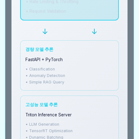
• Rate Limiting & Throttling
• Request Validation
↓
↓
경량 모델 추론
FastAPI + PyTorch
• Classification
• Anomaly Detection
• Simple RAG Query
고성능 모델 추론
Triton Inference Server
• LLM Generation
• TensorRT Optimization
• Dynamic Batching