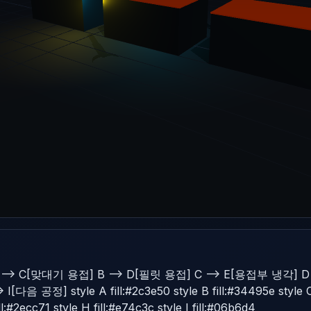
--> C[맞대기 용접] B --> D[필릿 용접] C --> E[용접부 냉각] D -
 공정] style A fill:#2c3e50 style B fill:#34495e style C fil
ill:#2ecc71 style H fill:#e74c3c style I fill:#06b6d4