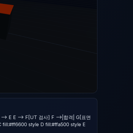
-> E E --> F[UT 검사] F -->|합격| G[표면
l:#ff6600 style D fill:#ffa500 style E