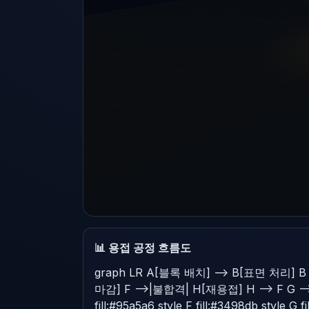
📊 용접 공정 흐름도
graph LR A[블록 배치] --> B[표면 처리] B 
마감] F -->|불합격| H[재용접] H --> F G --> I[다음
fill:#95a5a6 style F fill:#3498db style G f