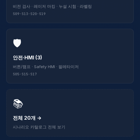
비전 검사 · 레이저 마킹 · 누설 시험 · 라벨링
S09·S13·S20·S19
🛡
안전·HMI (3)
버튼/램프 · Safety HMI · 팔레타이저
S05·S15·S17
📚
전체 20개 →
시나리오 카탈로그 전체 보기