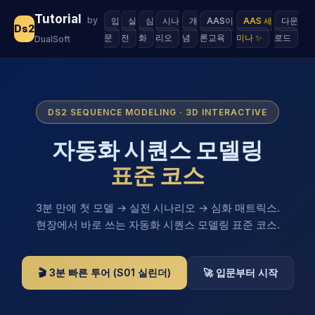
Tutorial
by
입
실
심
시나
개
AAS이
AAS 세
다운
Ds2
문
전
화
리오
념
론교육
미나 ✨
로드
DualSoft
DS2 SEQUENCE MODELING · 3D INTERACTIVE
자동화 시퀀스 모델링
표준 코스
3분 만에 첫 모델 → 실전 시나리오 → 심화 매트릭스.
현장에서 바로 쓰는 자동화 시퀀스 모델링 표준 코스.
🎬 3분 빠른 투어 (S01 실린더)
🚀 입문부터 시작