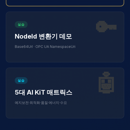
🔑
실습
NodeId 변환기 데모
Base64Url · OPC UA NamespaceUri
🤖
실습
5대 AI KiT 매트릭스
예지보전·최적화·품질·에너지·수요