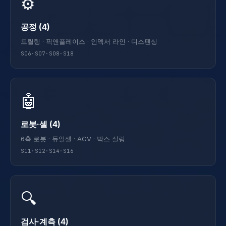
⚙️
공정 (4)
드릴링 · 픽앤플레이스 · 인덱서 라인 · 디스펜싱
S06·S07·S08·S18
🤖
로봇·셀 (4)
6축 로봇 · 듀얼셀 · AGV · 박스 실링
S11·S12·S14·S16
🔍
검사·계측 (4)