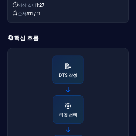
⏱️
영상 길이
1:27
📺
순서
#11 / 11
🔄
핵심 흐름
📝
DTS 작성
→
🎯
타겟 선택
→