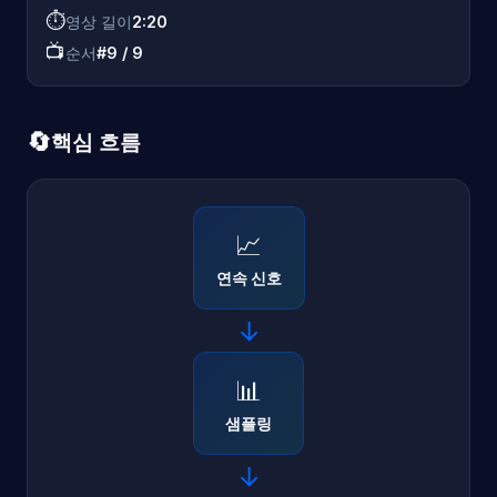
⏱️
영상 길이
2:20
📺
순서
#9 / 9
🔄
핵심 흐름
📈
연속 신호
→
📊
샘플링
→