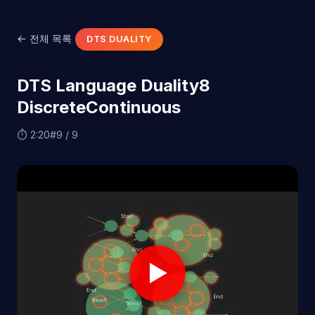
← 전체 목록
DTS DUALITY
DTS Language Duality8
DiscreteContinuous
⏱ 2:20
#9 / 9
▶