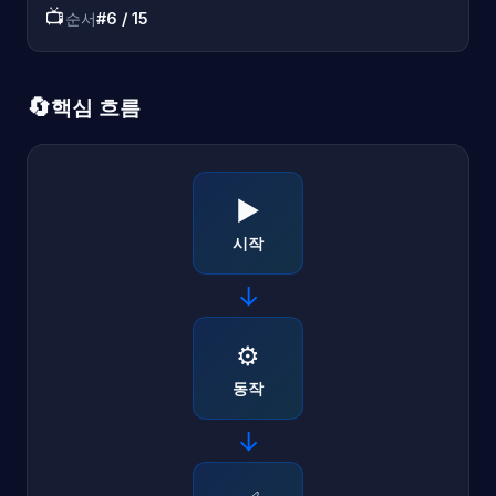
📺
순서
#6 / 15
🔄
핵심 흐름
▶️
시작
→
⚙️
동작
→