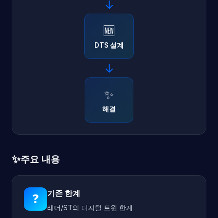
→
🆕
DTS 설계
→
✨
해결
✨
주요 내용
기존 한계
❓
래더/ST의 디지털 트윈 한계