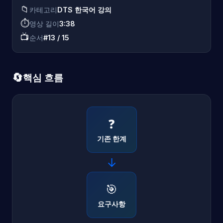
📁
카테고리
DTS 한국어 강의
⏱️
영상 길이
3:38
📺
순서
#13 / 15
🔄
핵심 흐름
❓
기존 한계
→
🎯
요구사항