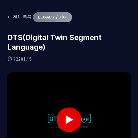
← 전체 목록
LEGACY / 기타
DTS(Digital Twin Segment
Language)
⏱ 1:22
#1 / 5
▶