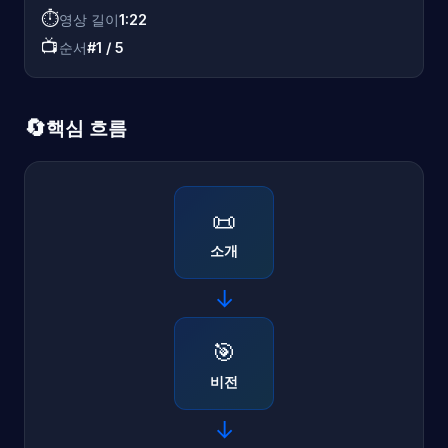
⏱️
영상 길이
1:22
📺
순서
#1 / 5
🔄
핵심 흐름
📜
소개
→
🎯
비전
→