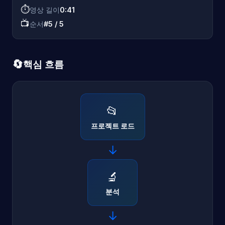
⏱️
영상 길이
0:41
📺
순서
#5 / 5
🔄
핵심 흐름
📂
프로젝트 로드
→
🔬
분석
→