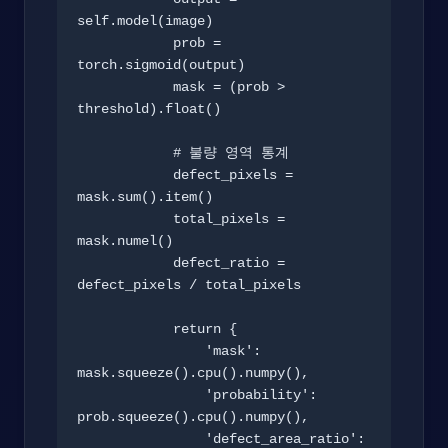
self.model(image)

            prob = 
torch.sigmoid(output)

            mask = (prob > 
threshold).float()

            # 불량 영역 통계

            defect_pixels = 
mask.sum().item()

            total_pixels = 
mask.numel()

            defect_ratio = 
defect_pixels / total_pixels

            return {

                'mask': 
mask.squeeze().cpu().numpy(),

                'probability': 
prob.squeeze().cpu().numpy(),

                'defect_area_ratio': 