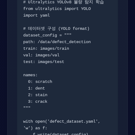
# Ultralytics YOLOv8 불량 탐지 학습

from ultralytics import YOLO

import yaml

# 데이터셋 구성 (YOLO format)

dataset_config = """

path: /data/defect_detection

train: images/train

val: images/val

test: images/test

names:

  0: scratch

  1: dent

  2: stain

  3: crack

"""

with open('defect_dataset.yaml', 
'w') as f:

    f.write(dataset_config)
