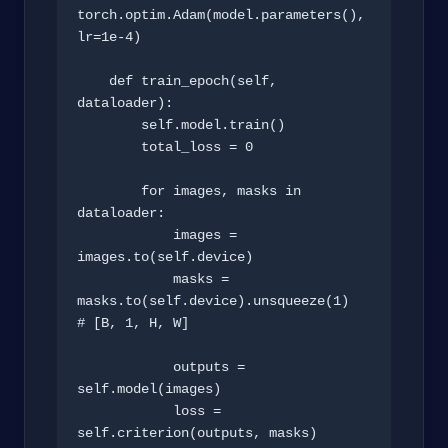
torch.optim.Adam(model.parameters(), 
lr=1e-4)

    def train_epoch(self, 
dataloader):

        self.model.train()

        total_loss = 0

        for images, masks in 
dataloader:

            images = 
images.to(self.device)

            masks = 
masks.to(self.device).unsqueeze(1)  
# [B, 1, H, W]

            outputs = 
self.model(images)

            loss = 
self.criterion(outputs, masks)
