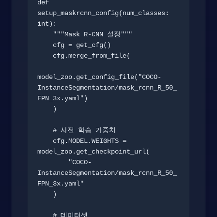
def 
setup_maskrcnn_config(num_classes: 
int):

    """Mask R-CNN 설정"""

    cfg = get_cfg()

    cfg.merge_from_file(

model_zoo.get_config_file("COCO-
InstanceSegmentation/mask_rcnn_R_50_
FPN_3x.yaml")

    )

    # 사전 학습 가중치

    cfg.MODEL.WEIGHTS = 
model_zoo.get_checkpoint_url(

        "COCO-
InstanceSegmentation/mask_rcnn_R_50_
FPN_3x.yaml"

    )

    # 데이터셋
