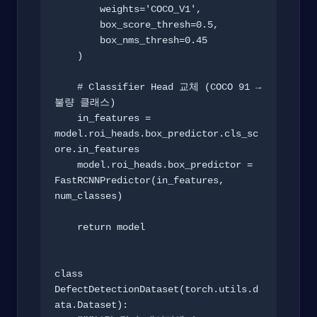
        weights='COCO_V1',

        box_score_thresh=0.5,

        box_nms_thresh=0.45

    )

    # Classifier Head 교체 (COCO 91 → 
불량 클래스)

    in_features = 
model.roi_heads.box_predictor.cls_sc
ore.in_features

    model.roi_heads.box_predictor = 
FastRCNNPredictor(in_features, 
num_classes)

    return model

class 
DefectDetectionDataset(torch.utils.d
ata.Dataset):
