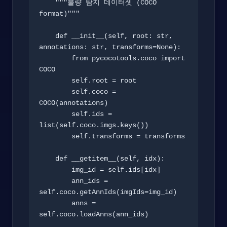
    """불량 탐지 데이터셋 (COCO 
format)"""

    def __init__(self, root: str, 
annotations: str, transforms=None):

        from pycocotools.coco import 
COCO

        self.root = root

        self.coco = 
COCO(annotations)

        self.ids = 
list(self.coco.imgs.keys())

        self.transforms = transforms

    def __getitem__(self, idx):

        img_id = self.ids[idx]

        ann_ids = 
self.coco.getAnnIds(imgIds=img_id)

        anns = 
self.coco.loadAnns(ann_ids)
