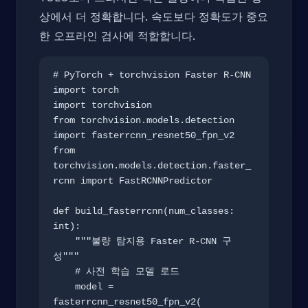
상에서 더 정확합니다. 속도보다 정확도가 중요
한 오프라인 검사에 적합합니다.
# PyTorch + torchvision Faster R-CNN

import torch

import torchvision

from torchvision.models.detection 
import fasterrcnn_resnet50_fpn_v2

from 
torchvision.models.detection.faster_
rcnn import FastRCNNPredictor

def build_fasterrcnn(num_classes: 
int):

    """불량 탐지용 Faster R-CNN 구
성"""

    # 사전 학습 모델 로드

    model = 
fasterrcnn_resnet50_fpn_v2(
