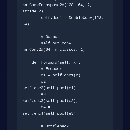
nn.ConvTranspose2d(128, 64, 2, 
stride=2)

        self.dec1 = DoubleConv(128, 
64)

        # Output

        self.out_conv = 
nn.Conv2d(64, n_classes, 1)

    def forward(self, x):

        # Encoder

        e1 = self.enc1(x)

        e2 = 
self.enc2(self.pool(e1))

        e3 = 
self.enc3(self.pool(e2))

        e4 = 
self.enc4(self.pool(e3))

        # Bottleneck
