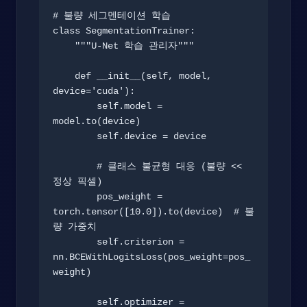
# 불량 세그멘테이션 학습

class SegmentationTrainer:

    """U-Net 학습 관리자"""

    def __init__(self, model, 
device='cuda'):

        self.model = 
model.to(device)

        self.device = device

        # 클래스 불균형 대응 (불량 << 
정상 픽셀)

        pos_weight = 
torch.tensor([10.0]).to(device)  # 불
량 가중치

        self.criterion = 
nn.BCEWithLogitsLoss(pos_weight=pos_
weight)

        self.optimizer = 