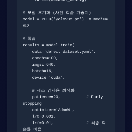
# 모델 초기화 (사전 학습 가중치)

model = YOLO('yolov8m.pt')  # medium 
크기

# 학습

results = model.train(

    data='defect_dataset.yaml',

    epochs=100,

    imgsz=640,

    batch=16,

    device='cuda',

    # 제조 검사용 최적화

    patience=20,           # Early 
stopping

    optimizer='AdamW',

    lr0=0.001,

    lrf=0.01,              # 최종 학
습률 비율
