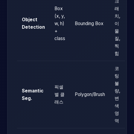
크
Box
래
(x, y,
치,
Object
w, h)
Bounding Box
이
Detection
+
물
class
질,
찍
힘
코
팅
불
픽셀
Semantic
량,
별 클
Polygon/Brush
Seg.
변
래스
색
영
역