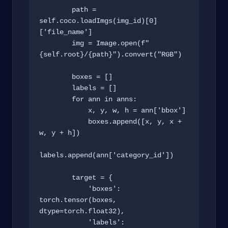
        path = 
self.coco.loadImgs(img_id)[0]
['file_name']

        img = Image.open(f"
{self.root}/{path}").convert("RGB")

        boxes = []

        labels = []

        for ann in anns:

            x, y, w, h = ann['bbox']

            boxes.append([x, y, x + 
w, y + h])

labels.append(ann['category_id'])

        target = {

            'boxes': 
torch.tensor(boxes, 
dtype=torch.float32),

            'labels': 