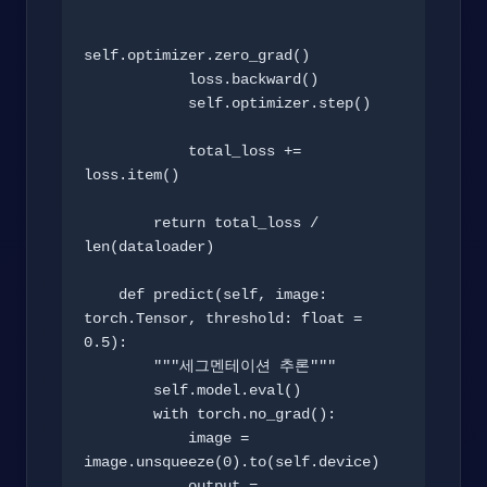
self.optimizer.zero_grad()

            loss.backward()

            self.optimizer.step()

            total_loss += 
loss.item()

        return total_loss / 
len(dataloader)

    def predict(self, image: 
torch.Tensor, threshold: float = 
0.5):

        """세그멘테이션 추론"""

        self.model.eval()

        with torch.no_grad():

            image = 
image.unsqueeze(0).to(self.device)

            output = 