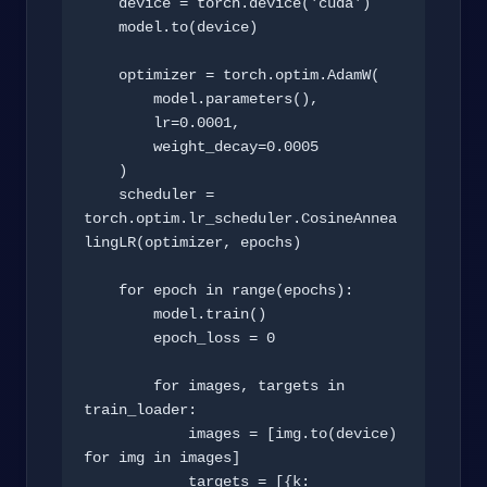
    device = torch.device('cuda')

    model.to(device)

    optimizer = torch.optim.AdamW(

        model.parameters(),

        lr=0.0001,

        weight_decay=0.0005

    )

    scheduler = 
torch.optim.lr_scheduler.CosineAnnea
lingLR(optimizer, epochs)

    for epoch in range(epochs):

        model.train()

        epoch_loss = 0

        for images, targets in 
train_loader:

            images = [img.to(device) 
for img in images]

            targets = [{k: 