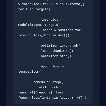
v.to(device) for k, v in t.items()} 
for t in targets]

            loss_dict = 
model(images, targets)

            losses = sum(loss for 
loss in loss_dict.values())

            optimizer.zero_grad()

            losses.backward()

            optimizer.step()

            epoch_loss += 
losses.item()

        scheduler.step()

        print(f"Epoch 
{epoch+1}/{epochs}, Loss: 
{epoch_loss/len(train_loader):.4f}")