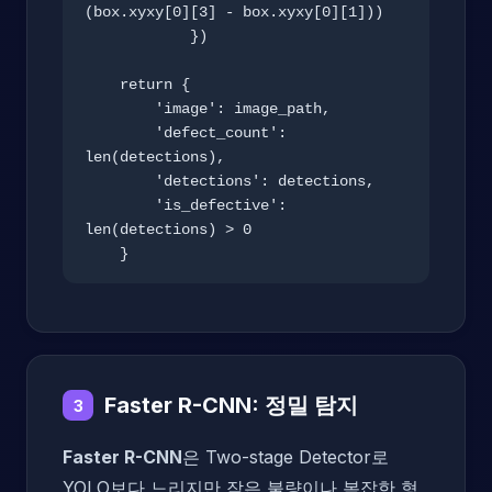
(box.xyxy[0][3] - box.xyxy[0][1]))

            })

    return {

        'image': image_path,

        'defect_count': 
len(detections),

        'detections': detections,

        'is_defective': 
len(detections) > 0

    }
Faster R-CNN: 정밀 탐지
3
Faster R-CNN
은 Two-stage Detector로
YOLO보다 느리지만 작은 불량이나 복잡한 형