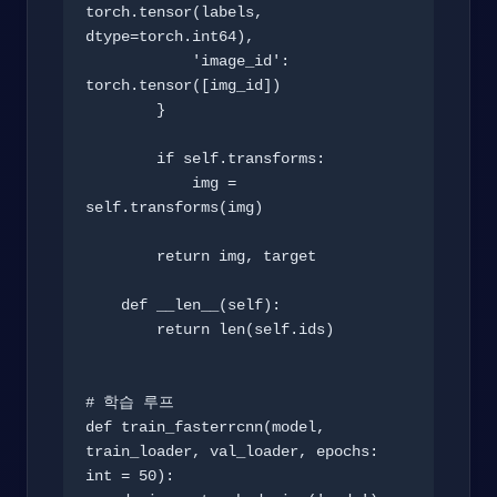
torch.tensor(labels, 
dtype=torch.int64),

            'image_id': 
torch.tensor([img_id])

        }

        if self.transforms:

            img = 
self.transforms(img)

        return img, target

    def __len__(self):

        return len(self.ids)

# 학습 루프

def train_fasterrcnn(model, 
train_loader, val_loader, epochs: 
int = 50):
