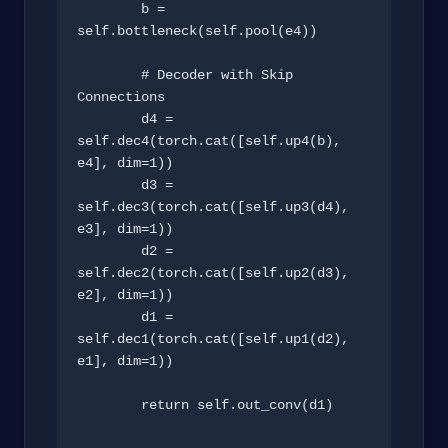
        b = 
self.bottleneck(self.pool(e4))

        # Decoder with Skip 
Connections

        d4 = 
self.dec4(torch.cat([self.up4(b), 
e4], dim=1))

        d3 = 
self.dec3(torch.cat([self.up3(d4), 
e3], dim=1))

        d2 = 
self.dec2(torch.cat([self.up2(d3), 
e2], dim=1))

        d1 = 
self.dec1(torch.cat([self.up1(d2), 
e1], dim=1))

        return self.out_conv(d1)
