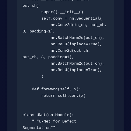
out_ch):

        super().__init__()

        self.conv = nn.Sequential(

            nn.Conv2d(in_ch, out_ch, 
3, padding=1),

            nn.BatchNorm2d(out_ch),

            nn.ReLU(inplace=True),

            nn.Conv2d(out_ch, 
out_ch, 3, padding=1),

            nn.BatchNorm2d(out_ch),

            nn.ReLU(inplace=True),

        )

    def forward(self, x):

        return self.conv(x)

class UNet(nn.Module):

    """U-Net for Defect 
Segmentation"""
