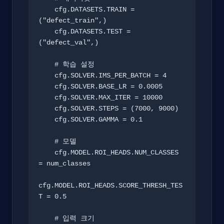
    cfg.DATASETS.TRAIN = 
("defect_train",)

    cfg.DATASETS.TEST = 
("defect_val",)

    # 학습 설정

    cfg.SOLVER.IMS_PER_BATCH = 4

    cfg.SOLVER.BASE_LR = 0.0005

    cfg.SOLVER.MAX_ITER = 10000

    cfg.SOLVER.STEPS = (7000, 9000)

    cfg.SOLVER.GAMMA = 0.1

    # 모델

    cfg.MODEL.ROI_HEADS.NUM_CLASSES 
= num_classes

cfg.MODEL.ROI_HEADS.SCORE_THRESH_TES
T = 0.5

    # 입력 크기
