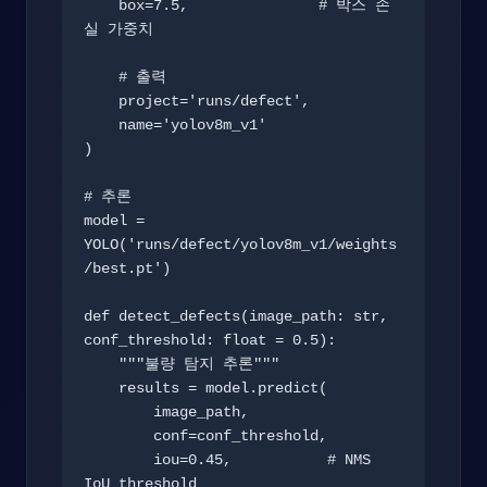
    box=7.5,               # 박스 손
실 가중치

    # 출력

    project='runs/defect',

    name='yolov8m_v1'

)

# 추론

model = 
YOLO('runs/defect/yolov8m_v1/weights
/best.pt')

def detect_defects(image_path: str, 
conf_threshold: float = 0.5):

    """불량 탐지 추론"""

    results = model.predict(

        image_path,

        conf=conf_threshold,

        iou=0.45,           # NMS 
IoU threshold
