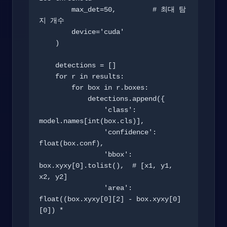
        max_det=50,         # 최대 탐
지 개수

        device='cuda'

    )

    detections = []

    for r in results:

        for box in r.boxes:

            detections.append({

                'class': 
model.names[int(box.cls)],

                'confidence': 
float(box.conf),

                'bbox': 
box.xyxy[0].tolist(),  # [x1, y1, 
x2, y2]

                'area': 
float((box.xyxy[0][2] - box.xyxy[0]
[0]) *
