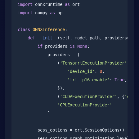
import
 onnxruntime 
as
import
 numpy 
as
 np

class
ONNXInference
:

def
__init__
(self, model_path, providers=
Non
if
 providers 
is
None
:

            providers = [

                (
'TensorrtExecutionProvider'
, {

'device_id'
: 
0
,

'trt_fp16_enable'
: 
True
,

                }),

                (
'CUDAExecutionProvider'
, {
'devi
'CPUExecutionProvider'
            ]

        sess_options = ort.SessionOptions()

        sess_options.graph_optimization_level = o