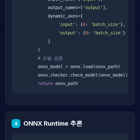
            output_names=[
'output'
],

            dynamic_axes={

'input'
: {
0
: 
'batch_size'
},

'output'
: {
0
: 
'batch_size'
}

            }

        )

# 모델 검증
        onnx_model = onnx.load(onnx_path)

        onnx.checker.check_model(onnx_model)

return
 onnx_path
ONNX Runtime 추론
4