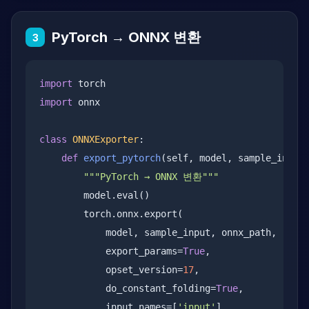
PyTorch → ONNX 변환
3
import
import
 onnx

class
ONNXExporter
:

def
export_pytorch
(self, model, sample_input,
"""PyTorch → ONNX 변환"""
        model.eval()

        torch.onnx.export(

            model, sample_input, onnx_path,

            export_params=
True
,

            opset_version=
17
,

            do_constant_folding=
True
,

            input_names=[
'input'
],
