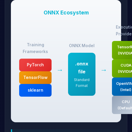
ONNX Ecosystem
Executi
Provide
Training
ONNX Model
Tensor
Frameworks
(NVIDIA
.onnx
PyTorch
CUDA
→
→
file
(NVIDIA
TensorFlow
Standard
OpenVI
Format
(Intel)
sklearn
CPU
(Defaul