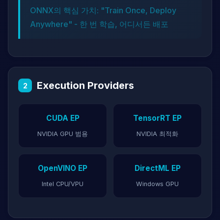
ONNX의 핵심 가치: "Train Once, Deploy
Anywhere" - 한 번 학습, 어디서든 배포
Execution Providers
2
CUDA EP
TensorRT EP
NVIDIA GPU 범용
NVIDIA 최적화
OpenVINO EP
DirectML EP
Intel CPU/VPU
Windows GPU