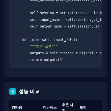
        self.session = ort.InferenceSession(model
        self.input_name = self.session.get_input
        self.output_name = self.session.get_outp
def
infer
(self, input_data):

"""추론 실행"""
        outputs = self.session.run([self.output_n
return
 outputs[
0
]
성능 비교
5
추론 시
런타임
디바이스
특징
간