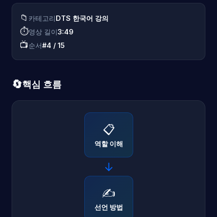
📁
카테고리
DTS 한국어 강의
⏱️
영상 길이
3:49
📺
순서
#4 / 15
🔄
핵심 흐름
📋
역할 이해
→
✍️
선언 방법