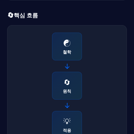
🔄
핵심 흐름
☯️
철학
→
🔄
원칙
→
💡
적용